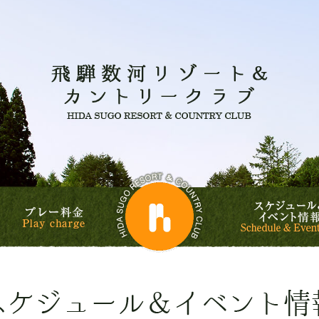
飛騨数河
飛騨数河リゾート&
ルフコース
プレー料金