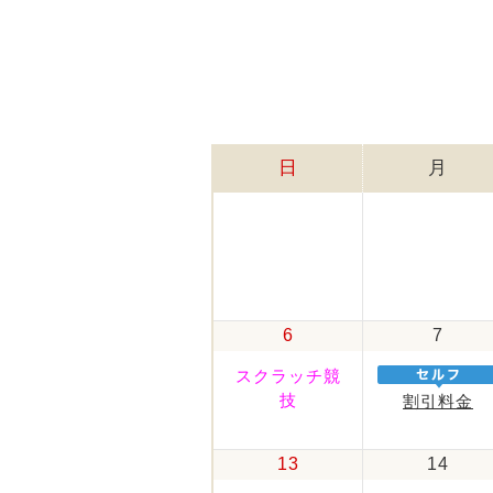
日
月
6
7
スクラッチ競
技
割引料金
13
14