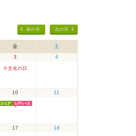
前の月
次の月
金
土
3
4
※文化の日
10
11
17
18