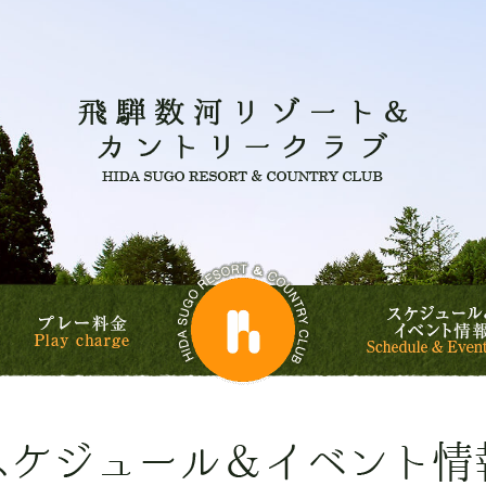
飛騨数河
飛騨数河リゾート&
ルフコース
プレー料金