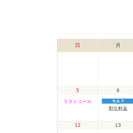
日
月
5
6
ラストコール
割引料金
12
13