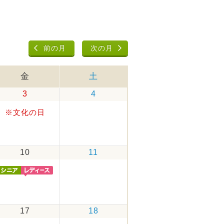
前の月
次の月
金
土
3
4
※文化の日
10
11
17
18