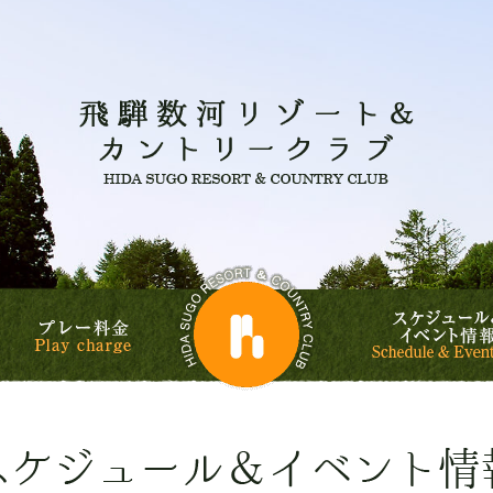
飛騨数河
飛騨数河リゾート&
ルフコース
プレー料金