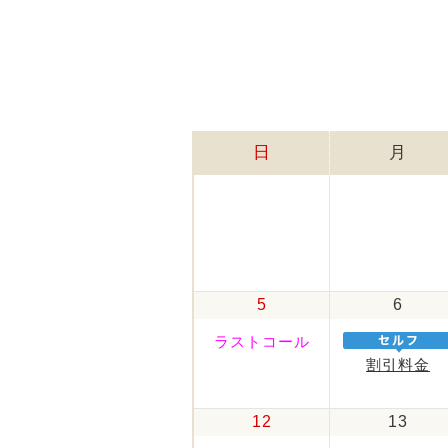
日
月
5
6
ラストコール
割引料金
12
13