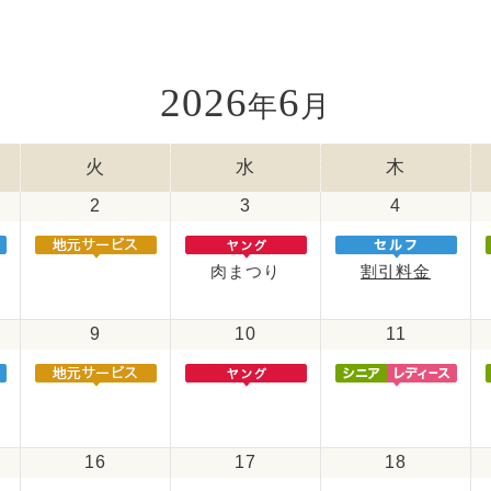
2026
6
年
月
火
水
木
2
3
4
肉まつり
割引料金
9
10
11
16
17
18