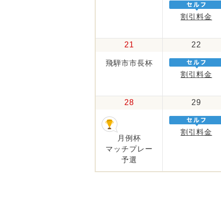
割引料金
21
22
飛騨市市長杯
割引料金
28
29
割引料金
月例杯
マッチプレー
予選