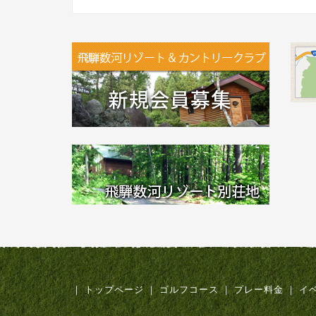
｜
トップページ
｜
ゴルフコース
｜
プレー料金
｜
イ