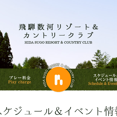
飛騨数河
飛騨数河リゾート&
ルフコース
プレー料金