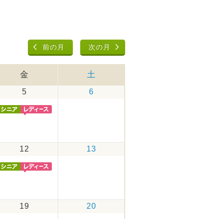
前の月
次の月
金
土
5
6
12
13
19
20