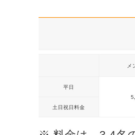
メ
平日
5
土日祝日料金
※ 料金は、3,4